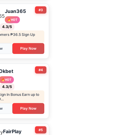
#3
Juan365
🔥
HOT
4.3/5
mers ₱36.5 Sign Up
ew
Play Now
#4
Okbet
🔥
HOT
4.3/5
Sign In Bonus Earn up to
9…
ew
Play Now
#5
FairPlay