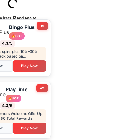
sino Reviews​
#1
Bingo Plus
🔥
HOT
4.3/5
e spins plus 10%–30%
ack based on…
ew
Play Now
#2
PlayTime
🔥
HOT
4.3/5
mers Welcome Gifts Up
680 Total Rewards
ew
Play Now