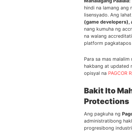
Mahalagang Paalala:
hindi na lamang ang 
lisensyado. Ang laha
(game developers), 
nang kumuha ng accre
na walang accreditat
platform pagkatapos 
Para sa mas malalim 
hakbang at updated n
opisyal na
PAGCOR Re
Bakit Ito Ma
Protections
Ang pagkuha ng
Pag
administratibong hakb
progresibong industr