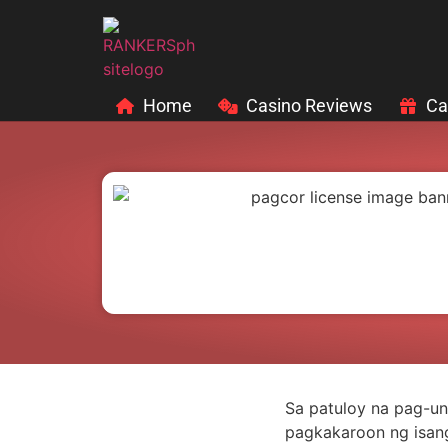
Home
Casino Reviews
Ca
Sa patuloy na pag-unl
pagkakaroon ng isan