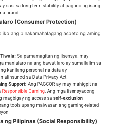
ay susi sa long-term stability at pagbuo ng isang
na brand.
alaro (Consumer Protection)
bliko ang pinakamahalagang aspeto ng aming
 Tiwala:
Sa pamamagitan ng lisensya, may
a manlalaro na ang bawat laro ay sumailalim sa
ang kanilang personal na data ay
 alinsunod sa Data Privacy Act.
ing Support:
Ang PAGCOR ay may mahigpit na
a
Responsible Gaming
. Ang mga lisensyadong
ng magbigay ng access sa
self-exclusion
 pang tools upang maiwasan ang gaming-related
syon.
 ng Pilipinas (Social Responsibility)