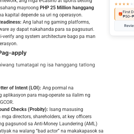
mework, ang mga e-casino at sports betting
★
★
★
★
★
aasahang mayroong
PHP 25 Million hanggang
First 
🎁
a kapital depende sa uri ng operasyon.
₱50–₱
deposi
Readiness:
Ang lahat ng gaming platforms,
Revi
dware ay dapat nakahanda para sa pagsusuri.
 i-verify ang system architecture bago pa man
erasyon.
Pag-apply
iwang tumatagal ng isa hanggang tatlong
ter of Intent (LOI):
Ang pormal na
aplikasyon para mag-operate sa ilalim ng
AGCOR.
und Checks (Probity):
Isang masusing
mga directors, shareholders, at key officers
ng pagsunod sa Anti-Money Laundering (AML)
tiyak na walang “bad actor” na makakapasok sa