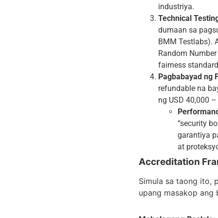
industriya.
Technical Testing
dumaan sa pagsusu
BMM Testlabs). A
Random Number G
fairness standard
Pagbabayad ng F
refundable na ba
ng USD 40,000 – 
Performanc
“security b
garantiya p
at proteksy
Accreditation F
Simula sa taong ito,
upang masakop ang 