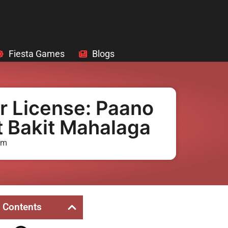
Fiesta Games
Blogs
r License: Paano
t Bakit Mahalaga
pm
f Contents